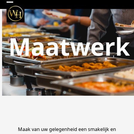
Skip
Open
Close
to
mobile
mobile
content
menu
menu
Maatwerk
Maak van uw gelegenheid een smakelijk en