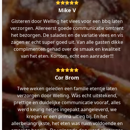
Rating:
5
Mike V
Gisteren door Welling het vlees voor een bbq laten
verzorgen. Allereerst goede communicatie omtrent
het bezorgen. De salades en de variatie vlees en vis
zagen er echt super goed uit. Van alle gasten dikke
complimenten gehad over de smaak en kwaliteit
van het eten. Kortom, echt een aanrader!!!
Rating:
5
Cor Brom
Twee weken geleden een familie etentje laten
verzorgen door Welling. Was echt uitstekend,
prettige en duidelijke communicatie vooraf, alles
werd keurig netjes ingepakt aangeleverd, we
kregen er een prima uitleg bij. En het
allerbelangrijkste, het eten was ruim voldoende en