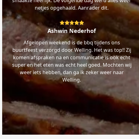
smaakte heerlijk. De volgende dag werd alles weer
netjes opgehaald. Aanrader dit.
Rating:
5
Ashwin Nederhof
Afgelopen weekend is de bbq tijdens ons
buurtfeest verzorgd door Welling. Het was top!! Zij
komen afspraken na en communicatie is ook echt
super en het eten was echt heel goed. Mochten wij
weer iets hebben, dan ga ik zeker weer naar
Welling.