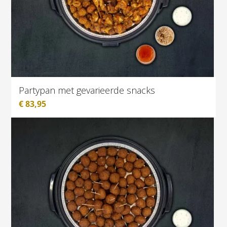
Partypan met gevarieerde snacks
€
83,95