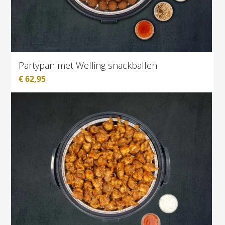
Partypan met Welling snackballen
€
62,95