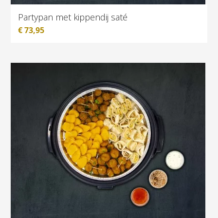
Partypan met kippendij saté
€
73,95