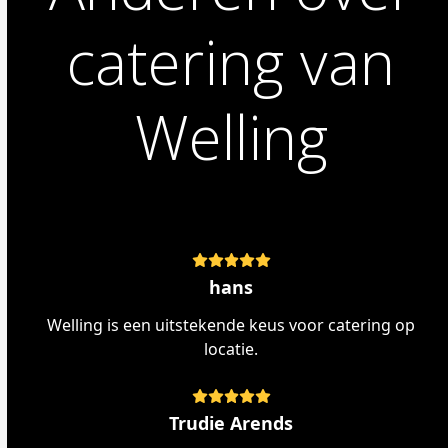
catering van
Welling
Rating:
5
hans
Welling is een uitstekende keus voor catering op
locatie.
Rating:
5
Trudie Arends