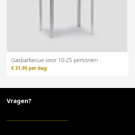
Gasbarbecue voor 10-25 personen
€
31,95
per dag
Vragen?