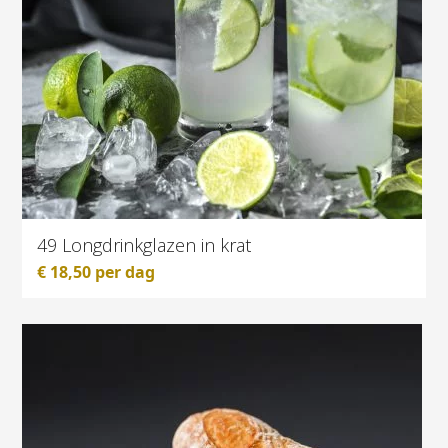
49 Longdrinkglazen in krat
€
18,50
per dag