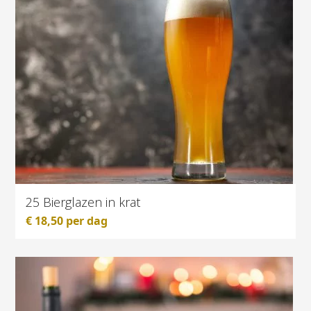
25 Bierglazen in krat
€
18,50
per dag