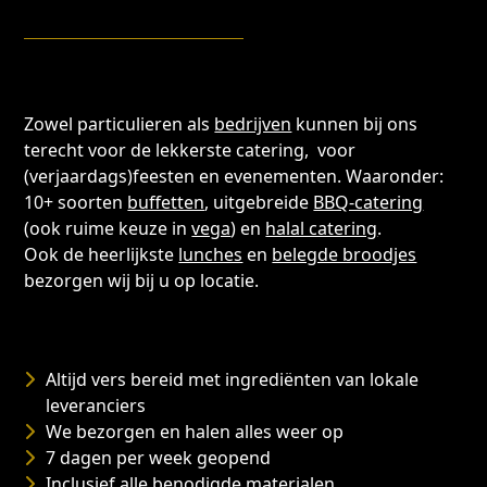
Zowel particulieren als
bedrijven
kunnen bij ons
terecht voor de lekkerste catering, voor
(verjaardags)feesten en evenementen. Waaronder:
10+ soorten
buffetten
, uitgebreide
BBQ-catering
(ook ruime keuze in
vega
) en
halal catering
.
Ook de heerlijkste
lunches
en
belegde broodjes
bezorgen wij bij u op locatie.
Altijd vers bereid met ingrediënten van lokale
leveranciers
We bezorgen en halen alles weer op
7 dagen per week geopend
Inclusief alle benodigde materialen