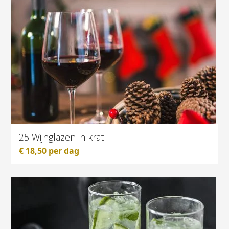
25 Wijnglazen in krat
€
18,50
per dag