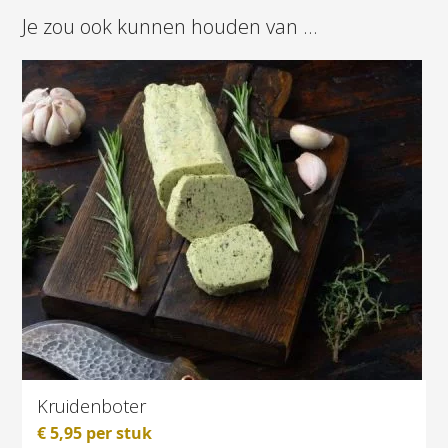
Je zou ook kunnen houden van …
Kruidenboter
€
5,95
per stuk