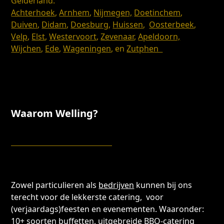
Gelderland:
Achterhoek
,
Arnhem
,
Nijmegen,
Doetinchem
,
Duiven
,
Didam
,
Doesburg
,
Huissen
,
Oosterbeek
,
Velp
,
Elst
,
Westervoort
,
Zevenaar
,
Apeldoorn,
Wijchen
,
Ede
,
Wageningen
, en
Zutphen
Waarom Welling?
Zowel particulieren als
bedrijven
kunnen bij ons
terecht voor de lekkerste catering, voor
(verjaardags)feesten en evenementen. Waaronder:
10+ soorten
buffetten
, uitgebreide
BBQ-catering