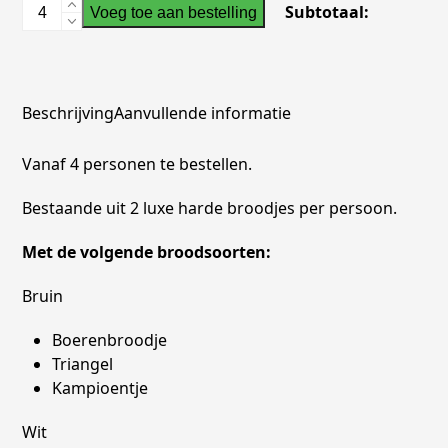
Natuurlijk
Subtotaal:
Voeg toe aan bestelling
Genieten
-
2
Broodjes
Beschrijving
Aanvullende informatie
p.p
aantal
Vanaf 4 personen te bestellen.
Bestaande uit 2 luxe harde broodjes per persoon.
Met de volgende broodsoorten:
Bruin
Boerenbroodje
Triangel
Kampioentje
Wit