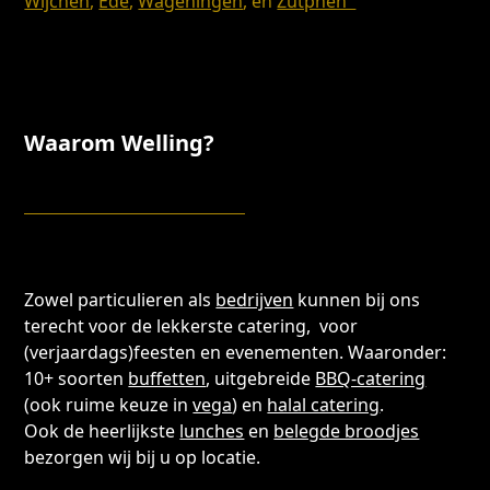
Wijchen
,
Ede
,
Wageningen
, en
Zutphen
Waarom Welling?
Zowel particulieren als
bedrijven
kunnen bij ons
terecht voor de lekkerste catering, voor
(verjaardags)feesten en evenementen. Waaronder:
10+ soorten
buffetten
, uitgebreide
BBQ-catering
(ook ruime keuze in
vega
) en
halal catering
.
Ook de heerlijkste
lunches
en
belegde broodjes
bezorgen wij bij u op locatie.