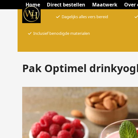
Skip
Home
Direct bestellen
Maatwerk
Over 
to
Dagelijks alles vers bereid
content
Inclusief benodigde materialen
Pak Optimel drinkyog