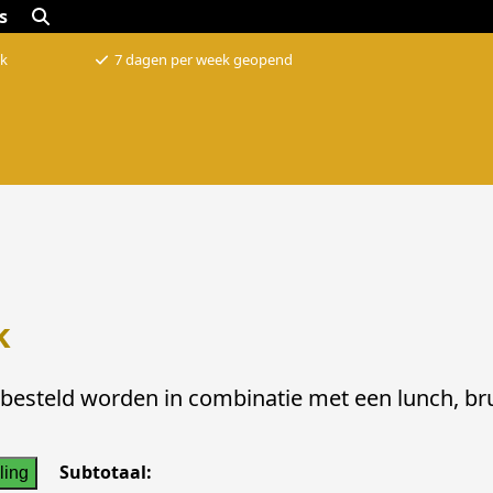
s
k
7 dagen per week geopend
k
 besteld worden in combinatie met een lunch, bru
Subtotaal:
ling