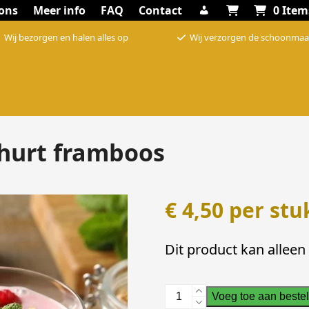
ons
Meer info
FAQ
Contact
0 Item
Wij bezorgen en halen alles op
Wij verzorgen de schoonmaa
hurt framboos
€
4,50
per stu
Dit product kan alleen
Pak
Voeg toe aan bestel
Optimel