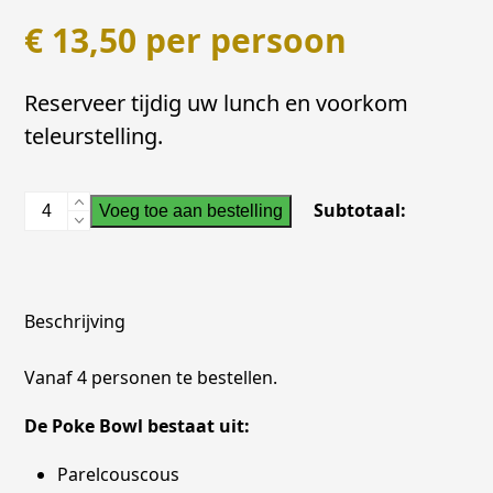
€
13,50
per persoon
Reserveer tijdig uw lunch en voorkom
teleurstelling.
Poke
Subtotaal:
Voeg toe aan bestelling
Bowl
Gerookte
Zalm
aantal
Beschrijving
Vanaf 4 personen te bestellen.
De Poke Bowl bestaat uit:
Parelcouscous