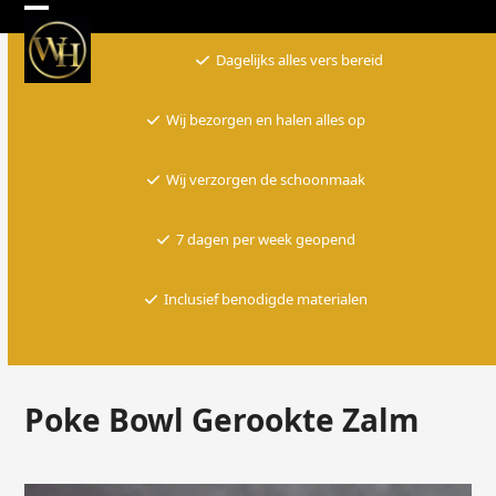
Skip
Open
Close
to
Dagelijks alles vers bereid
mobile
mobile
content
menu
menu
Wij bezorgen en halen alles op
Wij verzorgen de schoonmaak
7 dagen per week geopend
Inclusief benodigde materialen
Poke Bowl Gerookte Zalm