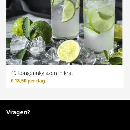
49 Longdrinkglazen in krat
€
18,50
per dag
Vragen?