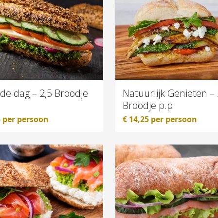
 de dag – 2,5 Broodje
Natuurlijk Genieten – 
Broodje p.p
5
per persoon
€
14,25
per persoon