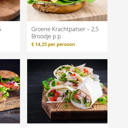
5
Groene Krachtpatser – 2,5
Broodje p.p
€
14,25
per persoon