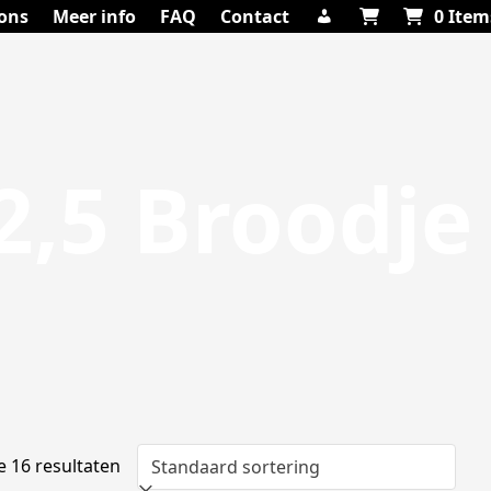
ons
Meer info
FAQ
Contact
0 Item
2,5 Broodje
e 16 resultaten