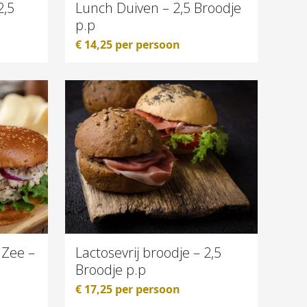
2,5
Lunch Duiven – 2,5 Broodje
p.p
€
14,25
per persoon
 Zee –
Lactosevrij broodje – 2,5
Broodje p.p
€
17,25
per persoon