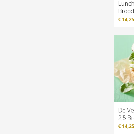
Lunch
Brood
€
14,2
De Ve
2,5 B
€
14,2