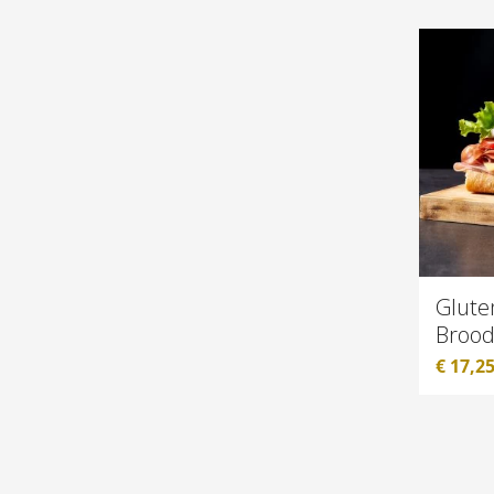
Gluten
Brood
€
17,2