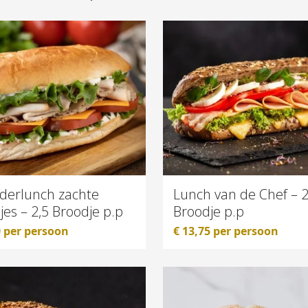
derlunch zachte
Lunch van de Chef – 2
jes – 2,5 Broodje p.p
Broodje p.p
0
per persoon
€
13,75
per persoon