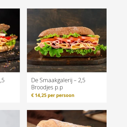
,5
De Smaakgalerij – 2,5
Broodjes p.p
€
14,25
per persoon