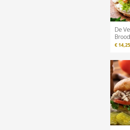
De Ver
Brood
€
14,2