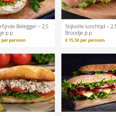
fijnde Belegger – 2,5
Stijlvolle lunchtijd – 2,
je p.p
Broodje p.p
5
per persoon
€
15,50
per persoon