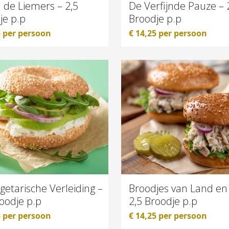
 de Liemers – 2,5
De Verfijnde Pauze – 
je p.p
Broodje p.p
5
per persoon
€
14,25
per persoon
getarische Verleiding –
Broodjes van Land en
roodje p.p
2,5 Broodje p.p
5
per persoon
€
14,25
per persoon