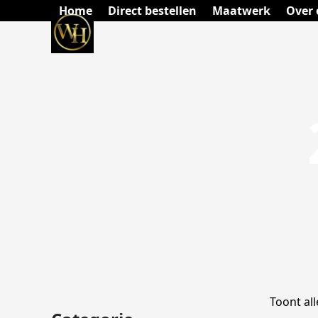
Skip
Home
Direct bestellen
Maatwerk
Over 
to
content
Toont all