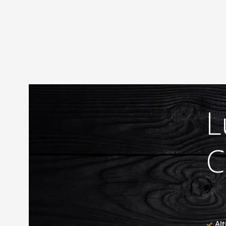
L
C
✓
Alt