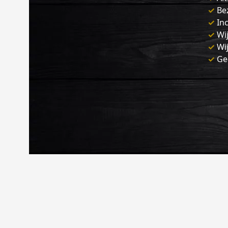
✓
Bez
✓
Inc
✓
Wij
✓
Wij
✓
Gen