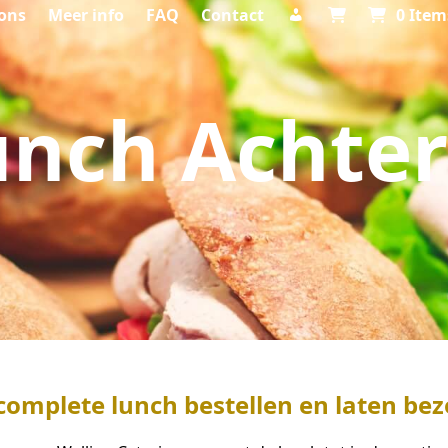
ons
Meer info
FAQ
Contact
0 Item
unch Achte
 complete lunch bestellen en laten be