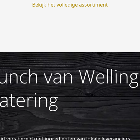
Bekijk het volledige assortiment
unch van Welling
atering
ijd vers bereid met ingrediënten van lokale leveranciers