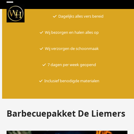
Skip
Open
Close
to
Dagelijks alles vers bereid
mobile
mobile
content
menu
menu
Wij bezorgen en halen alles op
Wij verzorgen de schoonmaak
7 dagen per week geopend
Inclusief benodigde materialen
Barbecuepakket De Liemers