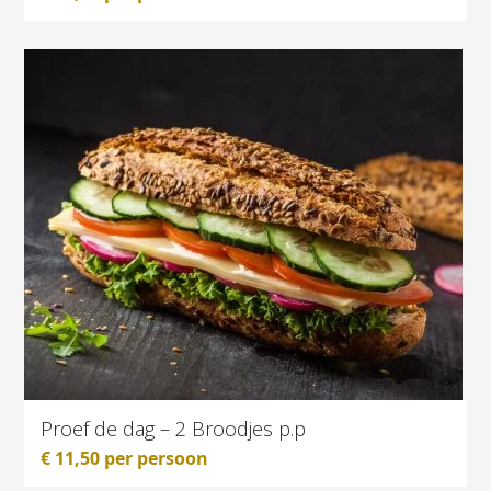
Proef de dag – 2 Broodjes p.p
€
11,50
per persoon