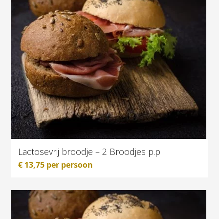
Lactosevrij broodje – 2 Broodjes p.p
€
13,75
per persoon