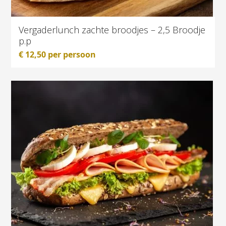
Vergaderlunch zachte broodjes – 2,5 Broodje
p.p
€
12,50
per persoon