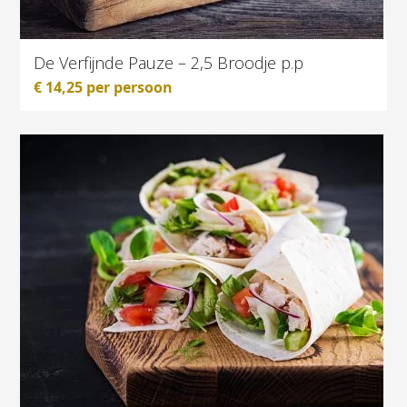
De Verfijnde Pauze – 2,5 Broodje p.p
€
14,25
per persoon