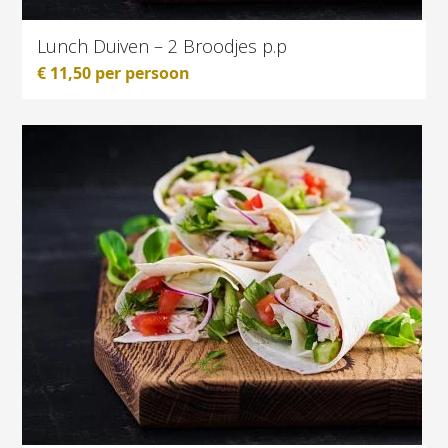
Lunch Duiven – 2 Broodjes p.p
€
11,50
per persoon