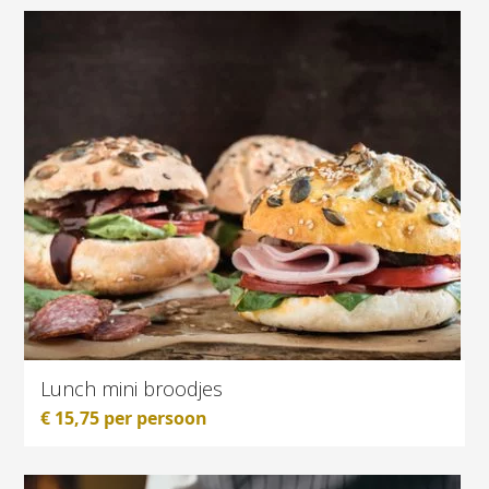
Lunch mini broodjes
€
15,75
per persoon