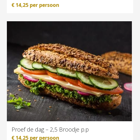
€
14,25
per persoon
Proef de dag – 2,5 Broodje p.p
€
14,25
per persoon