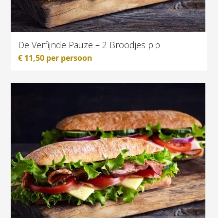
De Verfijnde Pauze – 2 Broodjes p.p
€
11,50
per persoon