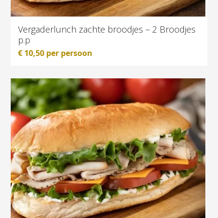
Vergaderlunch zachte broodjes – 2 Broodjes
p.p
€
10,50
per persoon