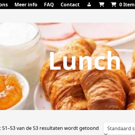
ons
Meer info
FAQ
Contact
0 Item
Lunch
t 51–53 van de 53 resultaten wordt getoond