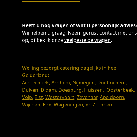
Heeft u nog vragen of wilt u persoonlijk advies
Wij helpen u graag! Neem gerust
contact
met ons
op, of bekijk onze
veelgestelde vragen
.
Welling bezorgt catering dagelijks in heel
Gelderland:
Achterhoek
,
Arnhem
,
Nijmegen,
Doetinchem
,
Duiven
,
Didam
,
Doesburg
,
Huissen
,
Oosterbeek
,
Velp
,
Elst
,
Westervoort
,
Zevenaar
,
Apeldoorn,
Wijchen
,
Ede
,
Wageningen
, en
Zutphen