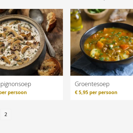
pignonsoep
Groentesoep
per persoon
€
5,95
per persoon
2