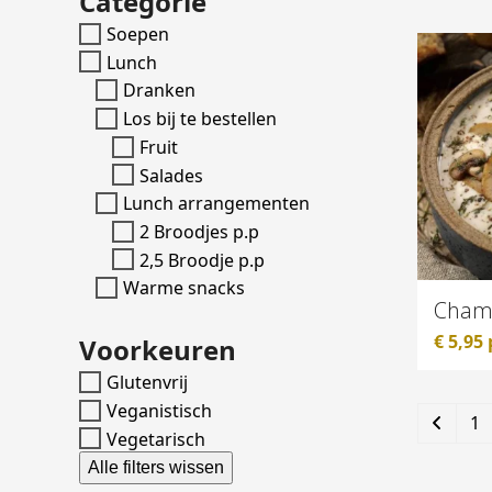
Categorie
Soepen
Lunch
Dranken
Los bij te bestellen
Fruit
Salades
Lunch arrangementen
2 Broodjes p.p
2,5 Broodje p.p
Warme snacks
Cham
€
5,95
Voorkeuren
Glutenvrij
Veganistisch
1
Vegetarisch
Alle filters wissen