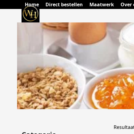
Skip
Home
Direct bestellen
Maatwerk
Over 
to
content
Resultaa