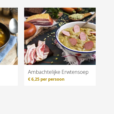
Ambachtelijke Erwtensoep
€
6,25
per persoon