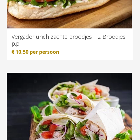
Vergaderlunch zachte broodjes – 2 Broodjes
p.p
€
10,50
per persoon