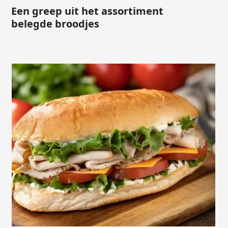
Een greep uit het assortiment
belegde broodjes
Use
the
left
and
right
arrow
keys
to
access
the
carousel
navigation
buttons