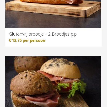
Glutenvrij broodje – 2 Broodjes p.p
€
13,75
per persoon