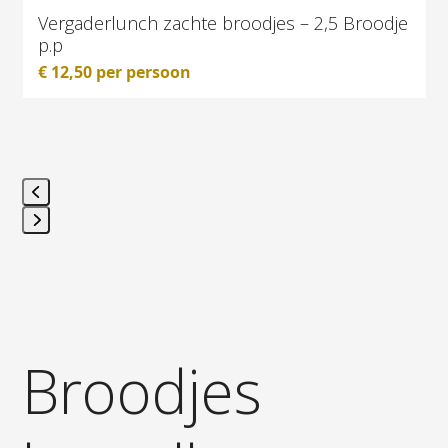
Vergaderlunch zachte broodjes – 2,5 Broodje
p.p
€
12,50
per persoon
Press
escape
to
go
to
Broodjes
the
first
slide