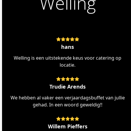
Welling
Rating:
5
hans
Welling is een uitstekende keus voor catering op
locatie.
Rating:
5
Trudie Arends
We hebben al vaker een verjaardagsbuffet van jullie
gehad. In een woord geweldig!!
Rating:
5
Willem Pieffers