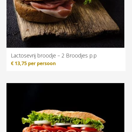
Lactosevrij broodje – 2 Broodjes p.p
€
13,75
per persoon