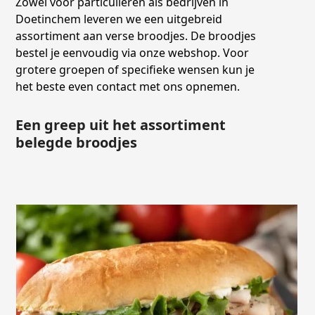
Zowel voor particulieren als bedrijven in
Doetinchem leveren we een uitgebreid
assortiment aan verse broodjes. De broodjes
bestel je eenvoudig via onze webshop. Voor
grotere groepen of specifieke wensen kun je
het beste even contact met ons opnemen.
Een greep uit het assortiment
belegde broodjes
Use
the
left
and
right
arrow
keys