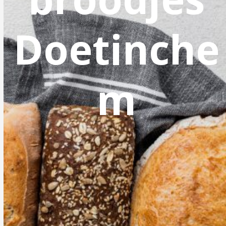
Doetinche
m