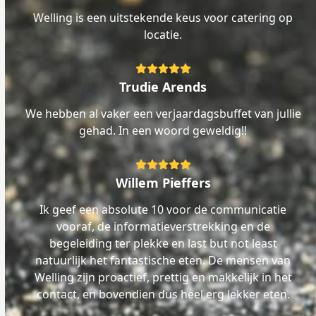
Welling is een uitstekende keus voor catering op
locatie.
Rating:
5
Trudie Arends
We hebben al vaker een verjaardagsbuffet van jullie
gehad. In een woord geweldig!!
Rating:
5
Willem Pieffers
Ik geef een absolute 10 voor de communicatie
vooraf, de informatieverstrekking en de
begeleiding ter plekke en last but not least
natuurlijk het fantastische eten. De mensen van
Welling zijn proactief, prettig en makkelijk in het
contact, en bovendien dus heel erg lekker eten.