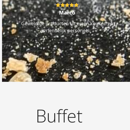
Rating:
5
Marco
Geweldige producten uit eigen keuken en
vriendelijk personeel.
Buffet