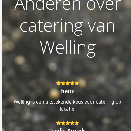
Anderen over
catering van
Welling
Rating:
5
hans
Welling is een uitstekende keus voor catering op
locatie.
Rating:
5
Trudie Arends