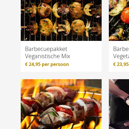
Barbecuepakket
Barbe
Veganistische Mix
Veget
€
24,95
per persoon
€
23,95