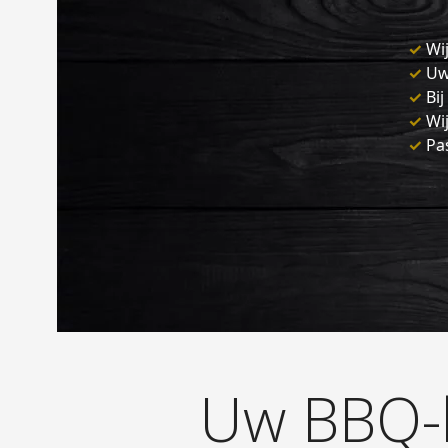
✓
Wij
✓
Uw 
✓
Bij
✓
Wij
✓
Pas
Uw BBQ-