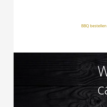
BBQ bestellen
W
c