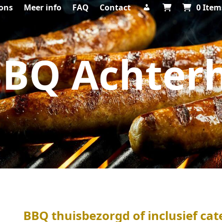
ons
Meer info
FAQ
Contact
0 Item
BQ Achter
BBQ thuisbezorgd of inclusief cat