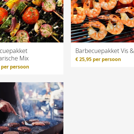
cuepakket
Barbecuepakket Vis &
arische Mix
€
25,95
per persoon
per persoon