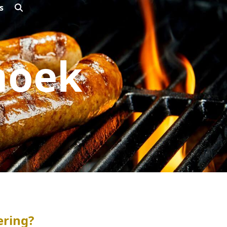
s
hoek
ering?