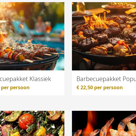
cuepakket Klassiek
Barbecuepakket Popu
per persoon
€
22,50
per persoon