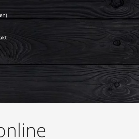
en)
akt
nline