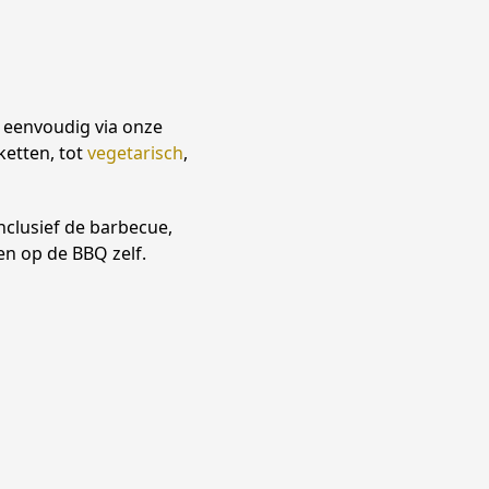
t eenvoudig via onze
ketten, tot
vegetarisch
,
nclusief de barbecue,
en op de BBQ zelf.