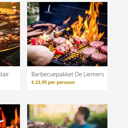
lair
Barbecuepakket De Liemers
€
23,95
per persoon