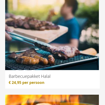
Barbecuepakket Halal
€
24,95
per persoon