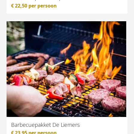
€
22,50
per persoon
Barbecuepakket De Liemers
€
23,95
per persoon