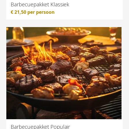
Barbecuepakket Klassiek
€
21,50
per persoon
Barbecuepakket Populair