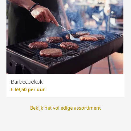
Barbecuekok
€
69,50
per uur
Bekijk het volledige assortiment