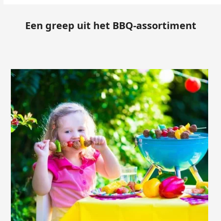
Een greep uit het BBQ-assortiment
Use
the
left
and
right
arrow
keys
to
access
the
carousel
navigation
buttons