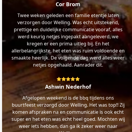
5
Cor Brom
Twee weken geleden een familie etentje laten
verzorgen door Welling. Was echt uitstekend,
prettige en duidelijke communicatie vooraf, alles
werd keurig netjes ingepakt aangeleverd, we
kregen er een prima uitleg bij. En het
allerbelangrijkste, het eten was ruim voldoende en
smaakte heerlijk. De volgende dag werd alles weer
netjes opgehaald. Aanrader dit.
Rating:
5
Ashwin Nederhof
Afgelopen weekend is de bbq tijdens ons
buurtfeest verzorgd door Welling. Het was top!! Zij
komen afspraken na en communicatie is ook echt
super en het eten was echt heel goed. Mochten wij
weer iets hebben, dan ga ik zeker weer naar