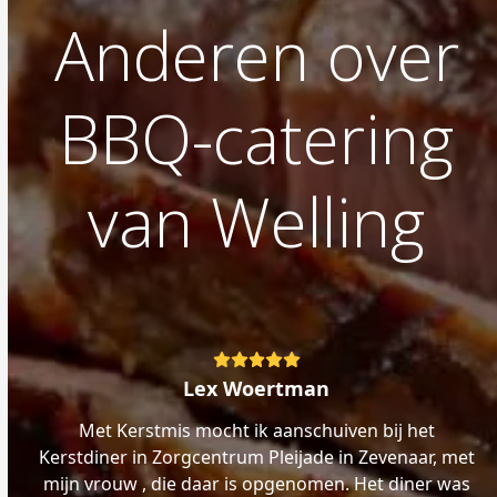
Anderen over
BBQ-catering
van Welling
Rating:
5
Lex Woertman
Met Kerstmis mocht ik aanschuiven bij het
Kerstdiner in Zorgcentrum Pleijade in Zevenaar, met
mijn vrouw , die daar is opgenomen. Het diner was