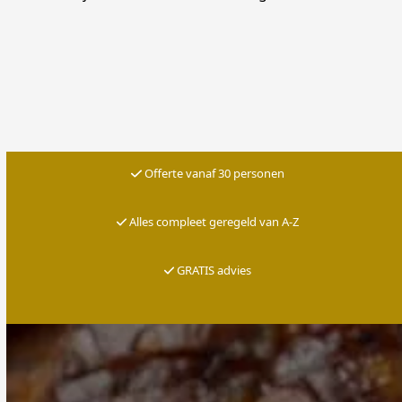
Offerte vanaf 30 personen
Alles compleet geregeld van A-Z
G
RATIS advies