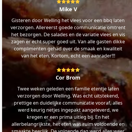
Rating:
5
Mike V
Gisteren door Welling het vlees voor een bbq laten
verzorgen. Allereerst goede communicatie omtrent
het bezorgen. De salades en de variatie vlees en vis
zagen er echt super goed uit. Van alle gasten dikke
complimenten gehad over de smaak en kwaliteit
van het eten. Kortom, echt een aanrader!!!
Rating:
5
Cor Brom
Twee weken geleden een familie etentje laten
verzorgen door Welling. Was echt uitstekend,
prettige en duidelijke communicatie vooraf, alles
werd keurig netjes ingepakt aangeleverd, we
kregen er een prima uitleg bij. En het
allerbelangrijkste, het eten was ruim voldoende en
smaakte heerlijk. De volgende dag werd alles weer