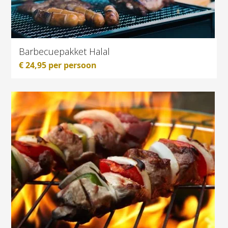
Barbecuepakket Halal
€
24,95
per persoon