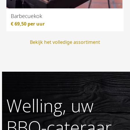
Barbecuekok
€
69,50
per uur
Bekijk het volledige assortiment
Welling, uw
BBQ-cateraar