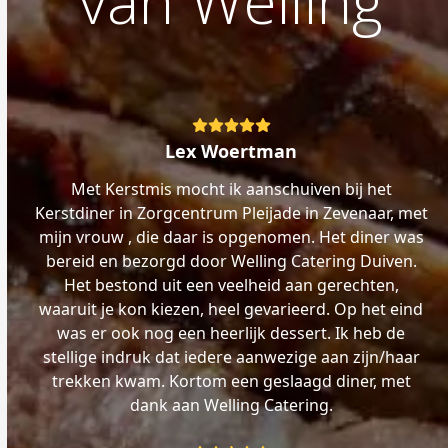
van Welling
Rating:
5
Lex Woertman
Met Kerstmis mocht ik aanschuiven bij het
Kerstdiner in Zorgcentrum Pleijade in Zevenaar, met
mijn vrouw , die daar is opgenomen. Het diner was
bereid en bezorgd door Welling Catering Duiven.
Het bestond uit een veelheid aan gerechten,
waaruit je kon kiezen, heel gevarieerd. Op het eind
was er ook nog een heerlijk dessert. Ik heb de
stellige indruk dat iedere aanwezige aan zijn/haar
trekken kwam. Kortom een geslaagd diner, met
dank aan Welling Catering.