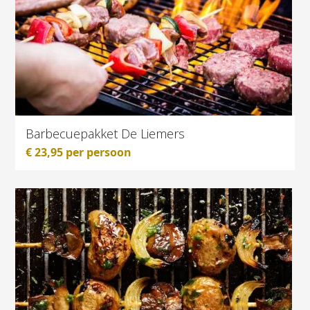
Barbecuepakket De Liemers
€
23,95
per persoon