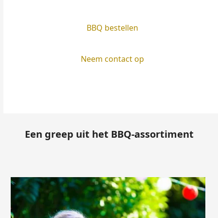
BBQ bestellen
Neem contact op
Een greep uit het BBQ-assortiment
Use
the
left
and