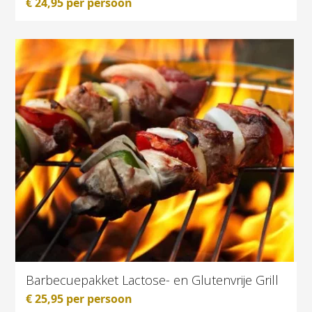
€
24,95
per persoon
Barbecuepakket Lactose- en Glutenvrije Grill
€
25,95
per persoon