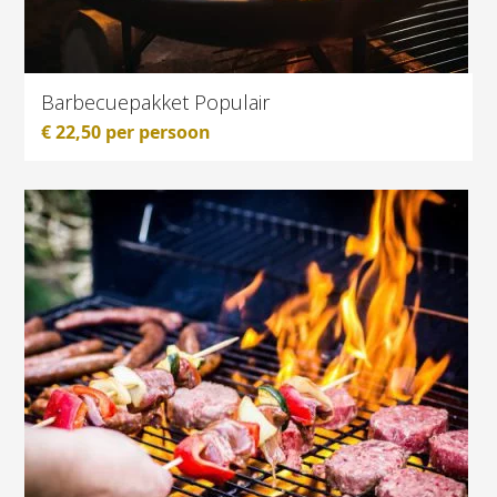
Barbecuepakket Populair
€
22,50
per persoon