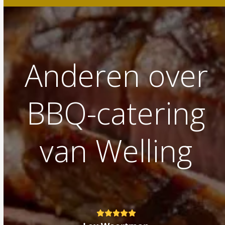
Anderen over
BBQ-catering
van Welling
Rating:
5