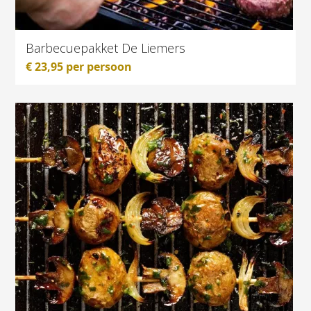
Barbecuepakket De Liemers
€
23,95
per persoon