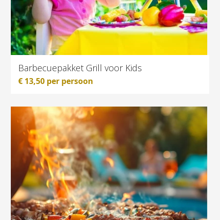
the
carousel
navigation
buttons
Barbecuepakket Grill voor Kids
€
13,50
per persoon