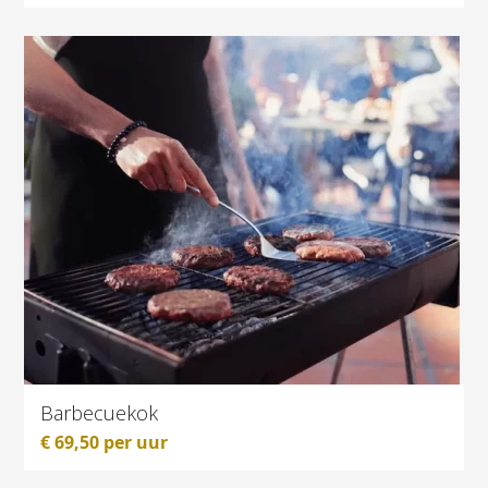
Barbecuekok
€
69,50
per uur