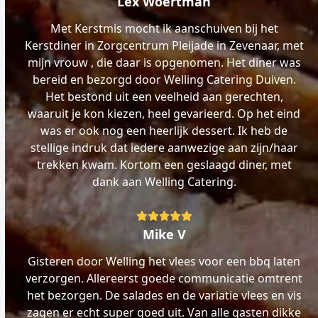
Lex Woertman
Met Kerstmis mocht ik aanschuiven bij het
Kerstdiner in Zorgcentrum Pleijade in Zevenaar, met
mijn vrouw , die daar is opgenomen. Het diner was
bereid en bezorgd door Welling Catering Duiven.
Het bestond uit een veelheid aan gerechten,
waaruit je kon kiezen, heel gevarieerd. Op het eind
was er ook nog een heerlijk dessert. Ik heb de
stellige indruk dat iedere aanwezige aan zijn/haar
trekken kwam. Kortom een geslaagd diner, met
dank aan Welling Catering.
Rating:
5
Mike V
Gisteren door Welling het vlees voor een bbq laten
verzorgen. Allereerst goede communicatie omtrent
het bezorgen. De salades en de variatie vlees en vis
zagen er echt super goed uit. Van alle gasten dikke