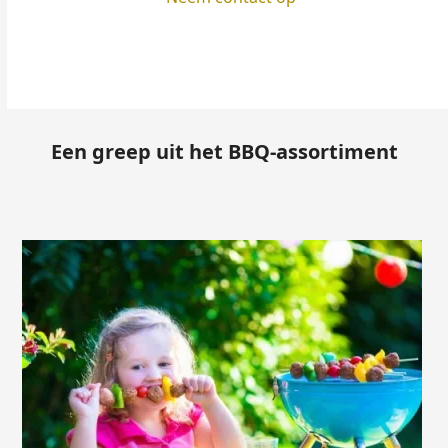
Een greep uit het BBQ-assortiment
Use
the
left
and
right
arrow
keys
to
access