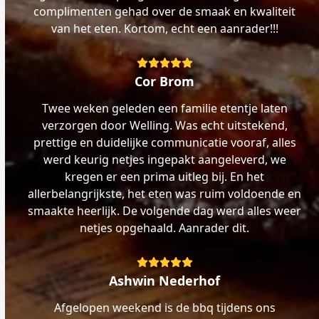
complimenten gehad over de smaak en kwaliteit
van het eten. Kortom, echt een aanrader!!!
Rating:
5
Cor Brom
Twee weken geleden een familie etentje laten
verzorgen door Welling. Was echt uitstekend,
prettige en duidelijke communicatie vooraf, alles
werd keurig netjes ingepakt aangeleverd, we
kregen er een prima uitleg bij. En het
allerbelangrijkste, het eten was ruim voldoende en
smaakte heerlijk. De volgende dag werd alles weer
netjes opgehaald. Aanrader dit.
Rating:
5
Ashwin Nederhof
Afgelopen weekend is de bbq tijdens ons