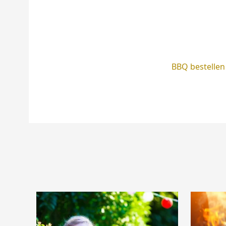
BBQ bestellen
Use
the
left