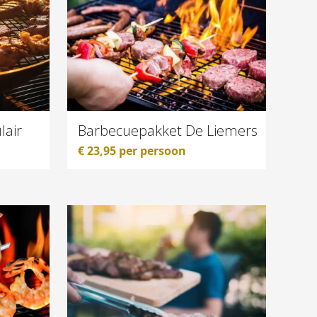
lair
Barbecuepakket De Liemers
€
23,95
per persoon