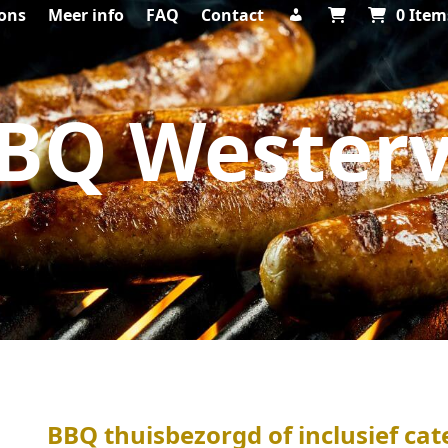
ons
Meer info
FAQ
Contact
0 Item
BQ Westerv
BBQ thuisbezorgd of inclusief cat