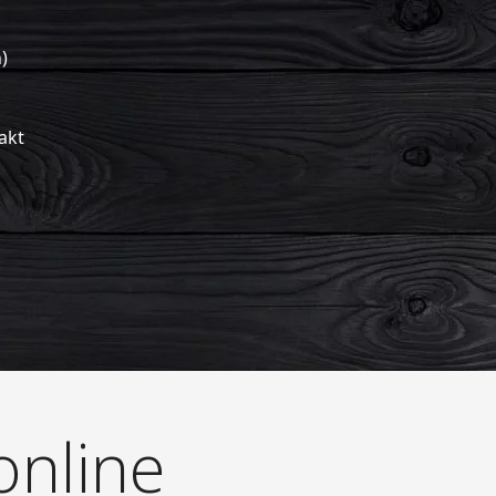
)
akt
nline