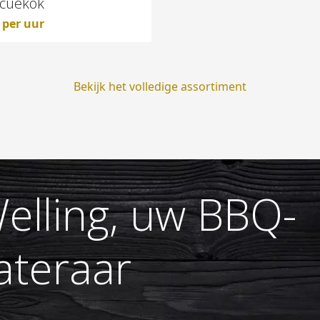
cuekok
per uur
Bekijk het volledige assortiment
elling, uw BBQ-
ateraar