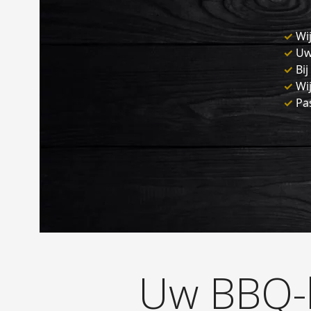
✓
Wij
✓
Uw 
✓
Bij
✓
Wij
✓
Pas
Uw BBQ-