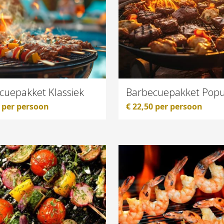
cuepakket Klassiek
Barbecuepakket Popu
per persoon
€
22,50
per persoon