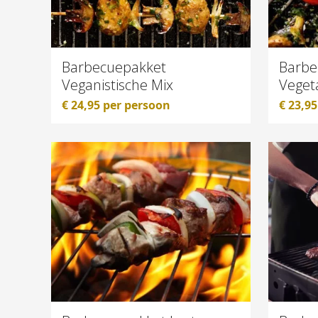
Barbecuepakket
Barbe
Veganistische Mix
Veget
€
24,95
per persoon
€
23,95