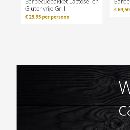
Barbecuepakket Lactose- en
Barbe
Glutenvrije Grill
€
69,50
€
25,95
per persoon
W
c