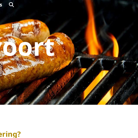
s
oort
ering?