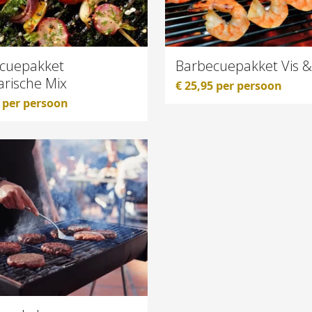
cuepakket
Barbecuepakket Vis &
arische Mix
€
25,95
per persoon
per persoon