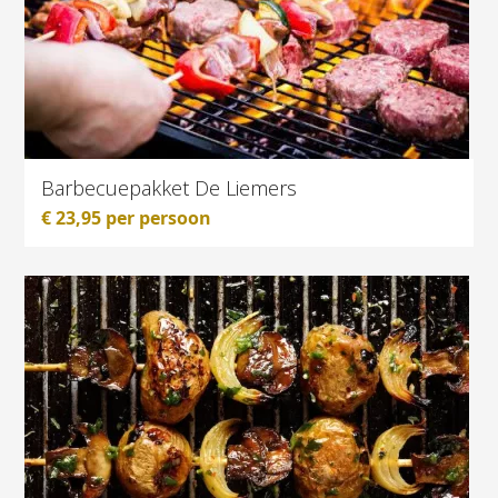
Barbecuepakket De Liemers
€
23,95
per persoon