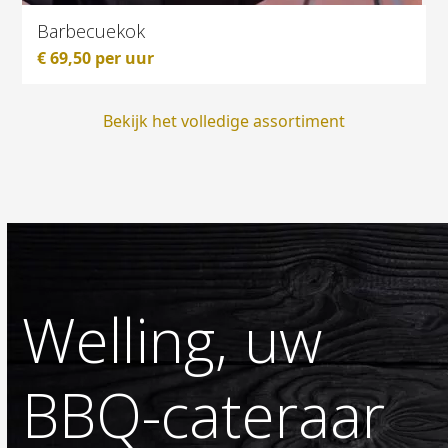
Barbecuekok
€
69,50
per uur
Bekijk het volledige assortiment
Welling, uw
BBQ-cateraar