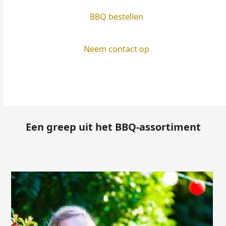
BBQ bestellen
Neem contact op
Een greep uit het BBQ-assortiment
Use
the
left
and
right