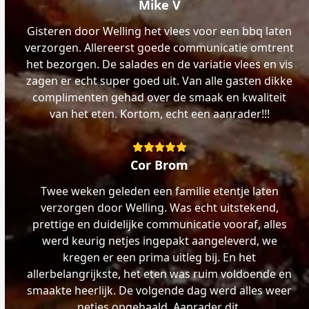
5
Mike V
Gisteren door Welling het vlees voor een bbq laten
verzorgen. Allereerst goede communicatie omtrent
het bezorgen. De salades en de variatie vlees en vis
zagen er echt super goed uit. Van alle gasten dikke
complimenten gehad over de smaak en kwaliteit
van het eten. Kortom, echt een aanrader!!!
Rating:
5
Cor Brom
Twee weken geleden een familie etentje laten
verzorgen door Welling. Was echt uitstekend,
prettige en duidelijke communicatie vooraf, alles
werd keurig netjes ingepakt aangeleverd, we
kregen er een prima uitleg bij. En het
allerbelangrijkste, het eten was ruim voldoende en
smaakte heerlijk. De volgende dag werd alles weer
netjes opgehaald. Aanrader dit.