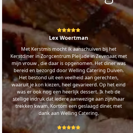
Rating:
5
Lex Woertman
Met Kerstmis mocht ik aanschuiven bij het
Kerstdiner in Zorgcentrum Pleijade in Zevenaar, met
mijn vrouw , die daar is opgenomen. Het diner was
bereid en bezorgd door Welling Catering Duiven.
Het bestond uit een veelheid aan gerechten,
waaruit je kon kiezen, heel gevarieerd. Op het eind
was er ook nog een heerlijk dessert. Ik heb de
stellige indruk dat iedere aanwezige aan zijn/haar
trekken kwam. Kortom een geslaagd diner, met
dank aan Welling Catering.
Rating: