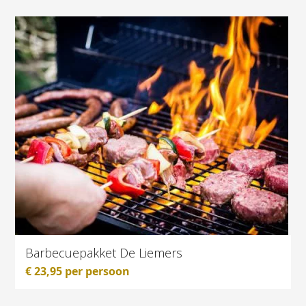
Barbecuepakket De Liemers
€
23,95
per persoon