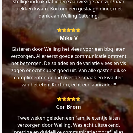
stellige indruk dat iedere aanwezige aan zijn/haar
trekken kwam. Kortom een geslaagd diner, met
dank aan Welling Catering.
Rating:
5
Mike V
Gisteren door Welling het vlees voor een bbq laten
verzorgen. Allereerst goede communicatie omtrent
het bezorgen. De salades en de variatie vlees en vis
zagen er echt super goed uit. Van alle gasten dikke
complimenten gehad over de smaak en kwaliteit
van het eten. Kortom, echt een aanrader!!!
Rating:
5
Cor Brom
Twee weken geleden een familie etentje laten
verzorgen door Welling. Was echt uitstekend,
prettige en duidelijke communicatie vooraf, alles