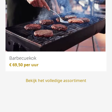
Barbecuekok
€
69,50
per uur
Bekijk het volledige assortiment