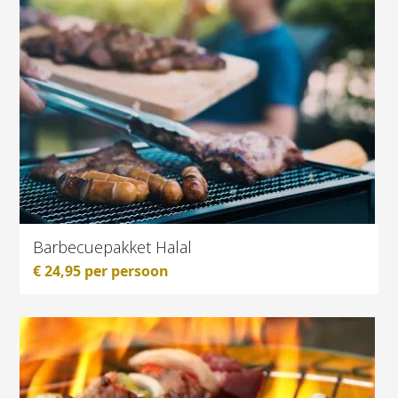
Barbecuepakket Halal
€
24,95
per persoon