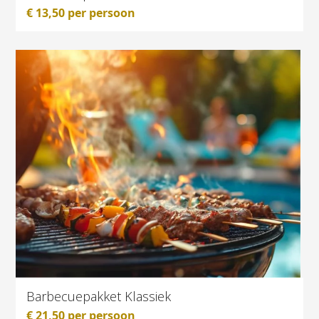
€
13,50
per persoon
Barbecuepakket Klassiek
€
21,50
per persoon