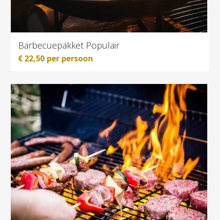
Barbecuepakket Populair
€
22,50
per persoon