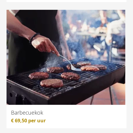
Barbecuekok
€
69,50
per uur