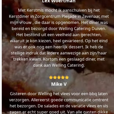
Lex Woertman
Met Kerstmis mocht ik aanschuiven bij het
Kerstdiner in Zorgcentrum Pleijade in Zevenaar, met
mijn vrouw , die daar is opgenomen. Het diner was
bereid en bezorgd door Welling Catering Duiven.
Het bestond uit een veelheid aan gerechten,
waaruit je kon kiezen, heel gevarieerd. Op het eind
was er ook nog een heerlijk dessert. Ik heb de
stellige indruk dat iedere aanwezige aan zijn/haar
trekken kwam. Kortom een geslaagd diner, met
dank aan Welling Catering.
Rating:
5
Mike V
Gisteren door Welling het vlees voor een bbq laten
verzorgen. Allereerst goede communicatie omtrent
het bezorgen. De salades en de variatie vlees en vis
zagen er echt super goed uit. Van alle gasten dikke