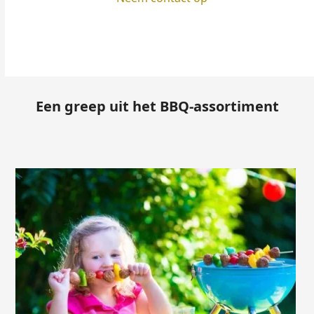
Een greep uit het BBQ-assortiment
Use
the
left
and
right
arrow
keys
to
access